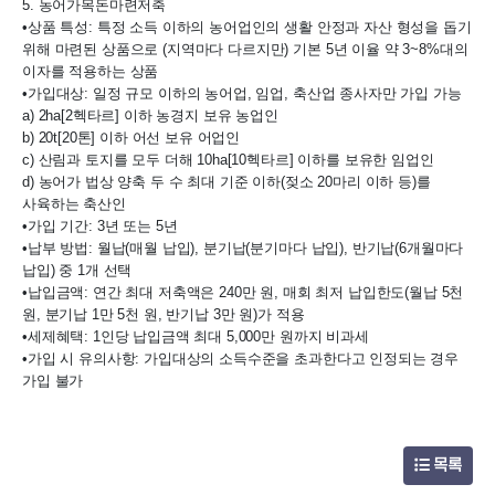
5. 농어가목돈마련저축

•상품 특성: 특정 소득 이하의 농어업인의 생활 안정과 자산 형성을 돕기 
위해 마련된 상품으로 (지역마다 다르지만) 기본 5년 이율 약 3~8%대의 
이자를 적용하는 상품

•가입대상: 일정 규모 이하의 농어업, 임업, 축산업 종사자만 가입 가능

a) 2ha[2헥타르] 이하 농경지 보유 농업인

b) 20t[20톤] 이하 어선 보유 어업인

c) 산림과 토지를 모두 더해 10ha[10헥타르] 이하를 보유한 임업인

d) 농어가 법상 양축 두 수 최대 기준 이하(젖소 20마리 이하 등)를 
사육하는 축산인

•가입 기간: 3년 또는 5년

•납부 방법: 월납(매월 납입), 분기납(분기마다 납입), 반기납(6개월마다 
납입) 중 1개 선택

•납입금액: 연간 최대 저축액은 240만 원, 매회 최저 납입한도(월납 5천 
원, 분기납 1만 5천 원, 반기납 3만 원)가 적용

•세제혜택: 1인당 납입금액 최대 5,000만 원까지 비과세

•가입 시 유의사항: 가입대상의 소득수준을 초과한다고 인정되는 경우 
가입 불가
목록