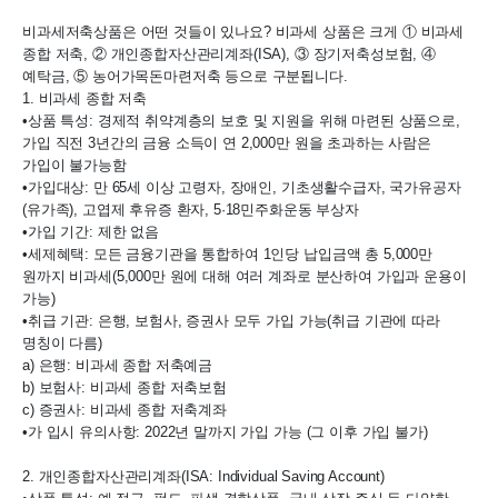
비과세저축상품은 어떤 것들이 있나요? 비과세 상품은 크게 ① 비과세 
종합 저축, ② 개인종합자산관리계좌(ISA), ③ 장기저축성보험, ④ 
예탁금, ⑤ 농어가목돈마련저축 등으로 구분됩니다.

1. 비과세 종합 저축

•상품 특성: 경제적 취약계층의 보호 및 지원을 위해 마련된 상품으로, 
가입 직전 3년간의 금융 소득이 연 2,000만 원을 초과하는 사람은 
가입이 불가능함

•가입대상: 만 65세 이상 고령자, 장애인, 기초생활수급자, 국가유공자
(유가족), 고엽제 후유증 환자, 5·18민주화운동 부상자

•가입 기간: 제한 없음

•세제혜택: 모든 금융기관을 통합하여 1인당 납입금액 총 5,000만 
원까지 비과세(5,000만 원에 대해 여러 계좌로 분산하여 가입과 운용이 
가능)

•취급 기관: 은행, 보험사, 증권사 모두 가입 가능(취급 기관에 따라 
명칭이 다름)

a) 은행: 비과세 종합 저축예금

b) 보험사: 비과세 종합 저축보험

c) 증권사: 비과세 종합 저축계좌

•가 입시 유의사항: 2022년 말까지 가입 가능 (그 이후 가입 불가)

2. 개인종합자산관리계좌(ISA: Individual Saving Account)
