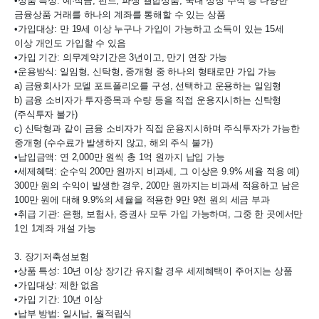
•상품 특성: 예·적금, 펀드, 파생 결합상품, 국내 상장 주식 등 다양한 
금융상품 거래를 하나의 계좌를 통해할 수 있는 상품

•가입대상: 만 19세 이상 누구나 가입이 가능하고 소득이 있는 15세 
이상 개인도 가입할 수 있음

•가입 기간: 의무계약기간은 3년이고, 만기 연장 가능

•운용방식: 일임형, 신탁형, 중개형 중 하나의 형태로만 가입 가능

a) 금융회사가 모델 포트폴리오를 구성, 선택하고 운용하는 일임형

b) 금융 소비자가 투자종목과 수량 등을 직접 운용지시하는 신탁형
(주식투자 불가)

c) 신탁형과 같이 금융 소비자가 직접 운용지시하며 주식투자가 가능한 
중개형 (수수료가 발생하지 않고, 해외 주식 불가)

•납입금액: 연 2,000만 원씩 총 1억 원까지 납입 가능

•세제혜택: 순수익 200만 원까지 비과세, 그 이상은 9.9% 세율 적용 예) 
300만 원의 수익이 발생한 경우, 200만 원까지는 비과세 적용하고 남은 
100만 원에 대해 9.9%의 세율을 적용한 9만 9천 원의 세금 부과

•취급 기관: 은행, 보험사, 증권사 모두 가입 가능하며, 그중 한 곳에서만 
1인 1계좌 개설 가능

3. 장기저축성보험

•상품 특성: 10년 이상 장기간 유지할 경우 세제혜택이 주어지는 상품

•가입대상: 제한 없음

•가입 기간: 10년 이상

•납부 방법: 일시납, 월적립식
