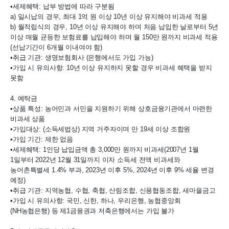
•세제혜택: 납부 방법에 따라 구분됨

a) 일시납의 경우, 최대 1억 원 이상 10년 이상 유지해야 비과세 적용

b) 월적립식의 경우, 10년 이상 유지해야 하며 처음 납입한 날로부터 5년 
이상 매월 균등한 보험료를 납입해야 하며 월 150만 원까지 비과세 적용
(선납기간이 6개월 이내여야 함)

•취급 기관: 생명보험회사 (은행에서도 가입 가능)

•가입 시 유의사항: 10년 이상 유지하지 못할 경우 비과세 혜택을 받지 
못함

4. 예탁금

•상품 특성: 농어민과 서민을 지원하기 위해 상호금융기관에서 마련한 
비과세 상품

•가입대상: (소득세법상) 지역 거주자이며 만 19세 이상 조합원

•가입 기간: 제한 없음

•세제혜택: 1인당 납입금액 총 3,000만 원까지 비과세(2007년 1월 
1일부터 2022년 12월 31일까지 이자 소득세 전액 비과세와 
농어촌특별세 1.4% 부과, 2023년 이후 5%, 2024년 이후 9% 세율 변경 
예정)

•취급 기관: 지역농협, 수협, 축협, 산림조합, 신용협동조합, 새마을금고

•가입 시 유의사항: 국민, 신한, 하나, 우리은행, 농협중앙회
(NH농협은행) 등 제1금융권과 저축은행에서는 가입 불가
